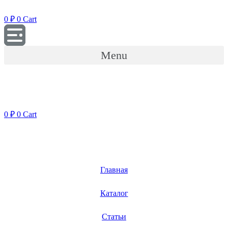
Перейти
к
0
₽
0
Cart
содержимому
Menu
0
₽
0
Cart
Главная
Каталог
Статьи