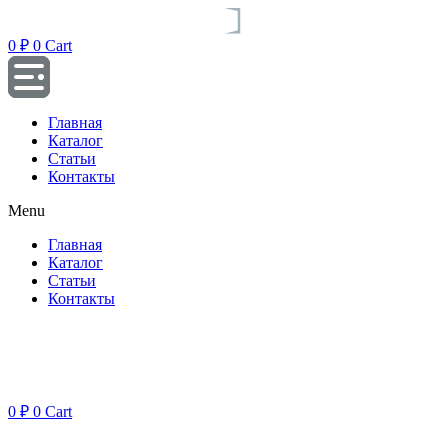
Перейти
к
0
₽
0
Cart
содержимому
Главная
Каталог
Статьи
Контакты
Menu
Главная
Каталог
Статьи
Контакты
0
₽
0
Cart